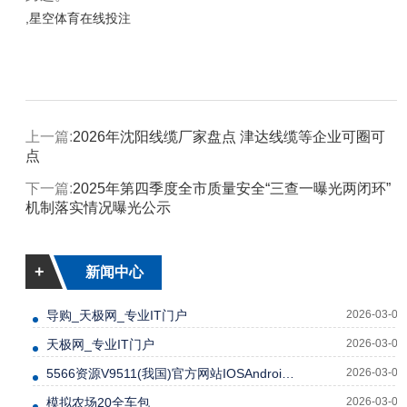
,星空体育在线投注
上一篇:
2026年沈阳线缆厂家盘点 津达线缆等企业可圈可
点
下一篇:
2025年第四季度全市质量安全“三查一曝光两闭环”
机制落实情况曝光公示
+
新闻中心
导购_天极网_专业IT门户
2026-03-04
天极网_专业IT门户
2026-03-04
5566资源V9511(我国)官方网站IOSAndroid通用版
2026-03-05
模拟农场20全车包
2026-03-06