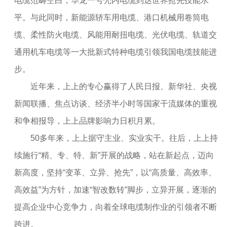
电缆范畴空白，华龙一号壳内电缆到达世界抢先技能水
平。与此同时，新能源轿车用电缆、港口机械用卷筒电
缆、柔性防火电缆、风能用耐扭电缆、光伏电缆、轨道交
通用机车电缆等一大批新式特种电缆引领我国电缆技能进
步。
近年来，上上的专心赢得了人民日报、新华社、央视
新闻联播、焦点访谈、经济半小时等国家干流媒体的重视
和争相报导，上上品牌影响力日积月累。
50多年来，上上据守主业、实业实干。往后，上上持
续施行“精、专、特、新”开展的战略，站在新起点，迈向
新高度，坚持“变革、立异、抢先”，以“高质量、高效率、
高效益”为方针，加速“智改数转”脚步，立异开展，逐渐的
提高企业中心竞争力，向着全球电缆制作业的引领者不断
跨进。