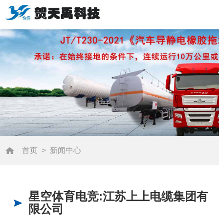
首页
>
新闻中心
星空体育电竞:江苏上上电缆集团有
限公司