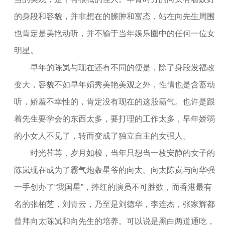
的身段和容貌，并非想在的臃肿和富态，站在向先生周围
也肯定是美艳动听，并不输于当年娱乐圈中的任何一位女
明星。
早年的陈岚与现在还有不同的便是，除了身段发福改
变大，容貌不如早年娟秀美艳美观之外，性情也是含蓄动
听，娇羞不幸性的，肯定没有现在的这股霸气。也许是跟
着先生要学会的东西太多，要打理的工作太多，早年娇弱
的小女人不见了，转而变成了独立自主的女强人。
时光荏苒，岁月如梭，当年只想当一枚安静的女子的
陈岚现在成为了霸气炮轰星爷的向太。向太陈岚与向华强
一手创办了“我国星”，捧红的演员不可胜数，而香港最有
名的张柏芝，刘青云，乃至是刘德华，李连杰，张家辉都
曾拜向太陈岚和向先生的培养。可以说是黑白两道通吃，