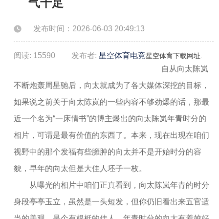
气十足
发布时间：2026-06-03 20:49:13
阅读: 15590
发布者:
星空体育电竞
星空体育下载网址:
自从向太陈岚
不断炮轰周星驰后，向太就成为了各大媒体深挖的目标，
如果说之前关于向太陈岚的一些内容不够劲爆的话，那最
近一个名为“一床情书”的博主爆出的向太陈岚年青时分的
相片，可谓是最有价值的东西了。本来，现在出现在咱们
视野中的那个发福有些臃肿的向太并不是开始时分的容
貌，早年的向太但是大佳人坯子一枚。
从曝光的相片中咱们正真看到，向太陈岚年青的时分
身段亭亭玉立，虽然是一头短发，但你仍旧看出来五官适
当的美观，是个有根柢的佳人。年青时分的向太有着姣好