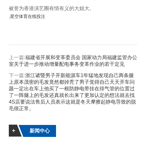
被誉为香港演艺圈有情有义的大姐大。
,星空体育在线投注
上一篇:
福建省开展和变革委员会 国家动力局福建监管办公
室关于进一步推动增量配电事务变革作业的若干定见
下一篇:
浙江诸暨男子开新能源车1年猛地发现自己两条腿
上原本茂密的毛发竟然都掉秃了男子觉得自己天天开车问
题一定出在车上他买了一根防静电带挂在排气管的位置过
了一阵腿上的毛发还真就长出来了更加认定的想法就去找
4S店要说法售后人员表示这就是冬天摩擦起静电导致的脱
毛很正常。
+
新闻中心