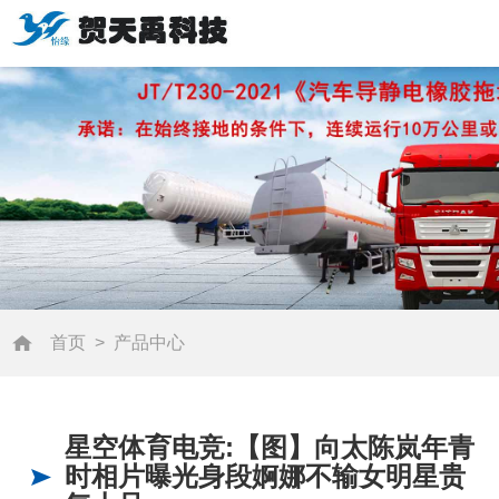
首页
>
产品中心
星空体育电竞:【图】向太陈岚年青
时相片曝光身段婀娜不输女明星贵